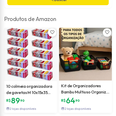
Produtos de Amazon
favorite
favorite
Kit de Organizadores
10 colmeia organizadora
Bambu Multiuso Organize
de gavetas M 10x15x35
Quartos Salas Cozinhas
89
64
branca com 10 espaços
R$
R$
90
90
Brinquedos e Armarios
cada
storefront
storefront
2 lojas disponíveis
2 lojas disponíveis