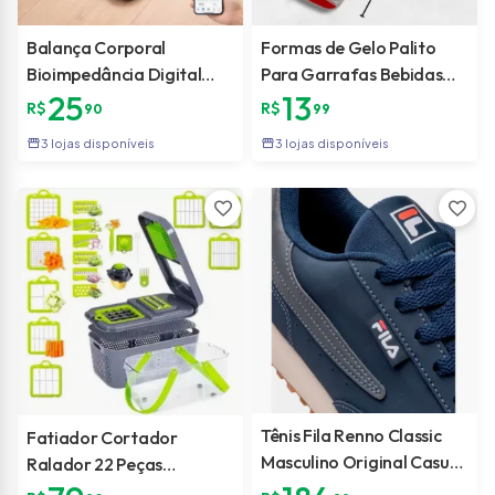
Balança Corporal
Formas de Gelo Palito
Bioimpedância Digital
Para Garrafas Bebidas
25
13
Com App Profissional
Forma de Silicone Prática
R$
R$
90
99
180kg
e Flexível
storefront
storefront
3 lojas disponíveis
3 lojas disponíveis
favorite
favorite
Tênis Fila Renno Classic
Fatiador Cortador
Masculino Original Casual
Ralador 22 Peças
Retrô Fila
Descascador De