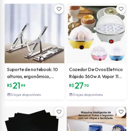
favorite
favorite
Suporte de notebook: 10
Cozedor De Ovos Eletrico
alturas, ergonômico,
Rápido 360w A Vapor 110v
21
27
dobrável e
Ou 220v
R$
R$
99
70
antiderrapante.
storefront
storefront
3 lojas disponíveis
3 lojas disponíveis
favorite
favorite