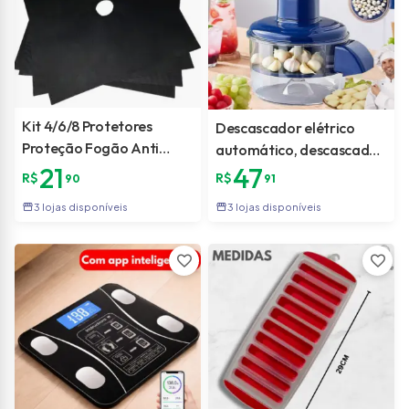
Kit 4/6/8 Protetores
Descascador elétrico
Proteção Fogão Anti
automático, descascador
Aderente Reutilizável
21
47
de alho – adequado para
R$
R$
90
91
Laváveis Cozinha
uvas, tomates, alho e
storefront
storefront
3 lojas disponíveis
3 lojas disponíveis
frutas
favorite
favorite