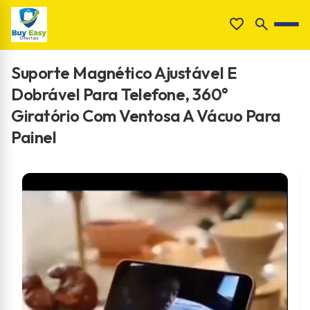
Pular
favorite
search
para
search
o
conteúdo
Suporte Magnético Ajustável E
Dobrável Para Telefone, 360°
Giratório Com Ventosa A Vácuo Para
Painel