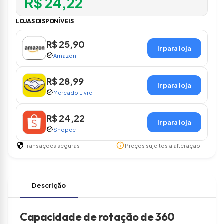
R$ 24,22
LOJAS DISPONÍVEIS
R$ 25,90
Ir para loja
verified
Amazon
R$ 28,99
Ir para loja
verified
Mercado Livre
R$ 24,22
Ir para loja
verified
Shopee
security
info
Transações seguras
Preços sujeitos a alteração
Descrição
Capacidade de rotação de 360