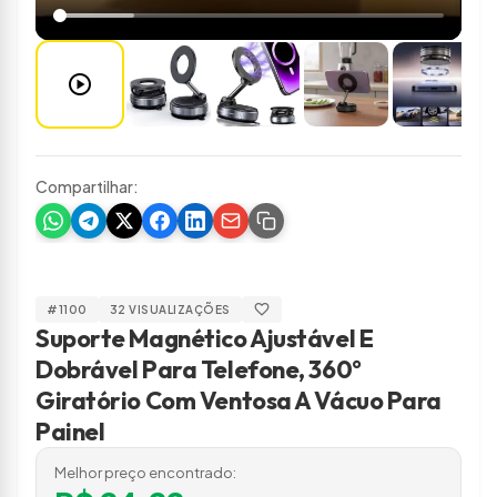
play_circle
Compartilhar:
favorite
#1100
32 VISUALIZAÇÕES
Suporte Magnético Ajustável E
Dobrável Para Telefone, 360°
Giratório Com Ventosa A Vácuo Para
Painel
Melhor preço encontrado: