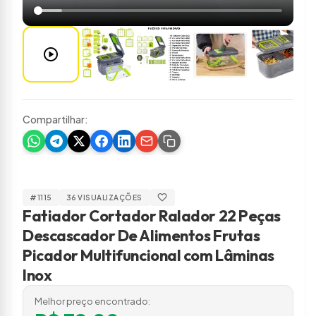
play_circle
Compartilhar:
favorite
#1115
36 VISUALIZAÇÕES
Fatiador Cortador Ralador 22 Peças
Descascador De Alimentos Frutas
Picador Multifuncional com Lâminas
Inox
Melhor preço encontrado: