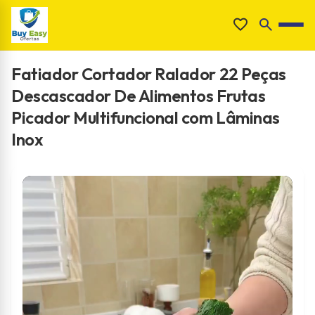
Pular
favorite
search
para
search
o
conteúdo
Fatiador Cortador Ralador 22 Peças
Descascador De Alimentos Frutas
Picador Multifuncional com Lâminas
Inox