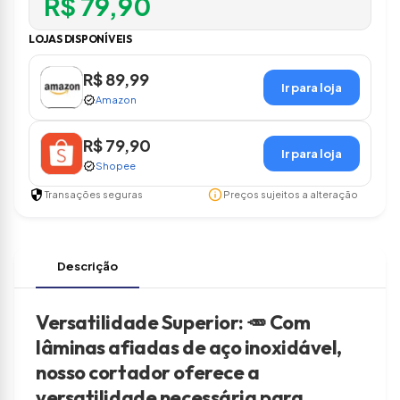
R$ 79,90
LOJAS DISPONÍVEIS
R$ 89,99
Ir para loja
verified
Amazon
R$ 79,90
Ir para loja
verified
Shopee
security
info
Transações seguras
Preços sujeitos a alteração
Descrição
Versatilidade Superior: 🥕 Com
lâminas afiadas de aço inoxidável,
nosso cortador oferece a
versatilidade necessária para