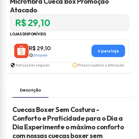
Microfibra Cueca Box Promoção
Atacado
R$ 29,10
LOJAS DISPONÍVEIS
R$ 29,10
Ir para loja
verified
Shopee
security
info
Transações seguras
Preços sujeitos a alteração
Descrição
Cuecas Boxer Sem Costura -
Conforto e Praticidade para o Dia a
Dia Experimente o máximo conforto
com nossas cuecas boxer sem