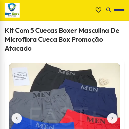
Pular
favorite
search
para
search
o
conteúdo
Kit Com 5 Cuecas Boxer Masculina De
Microfibra Cueca Box Promoção
Atacado