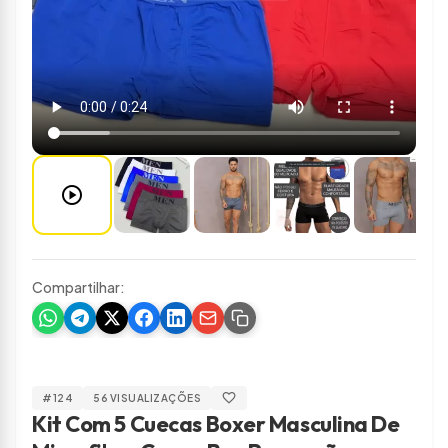
play_circle
Compartilhar:
favorite
#124
56 VISUALIZAÇÕES
Kit Com 5 Cuecas Boxer Masculina De