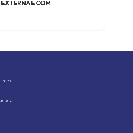
 EXTERNA E COM
uentes
acidade