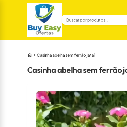
Pular
para
o
conteúdo
home
chevron_right
Casinha abelha sem ferrão jataí
Casinha abelha sem ferrão j