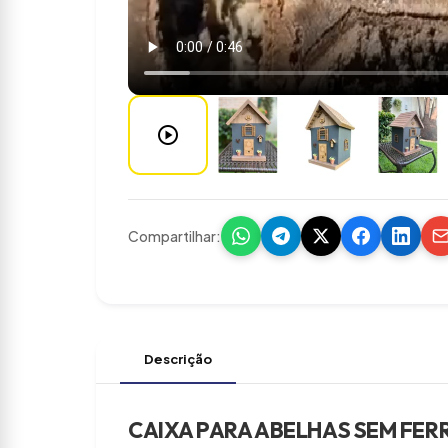
play_circle
Compartilhar:
Descrição
CAIXA PARA ABELHAS SEM FERR