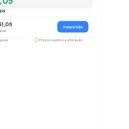
1,05
EIS
51,05
Ir para loja
pee
info
guras
Preços sujeitos a alteração